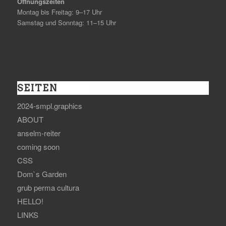
Öffnungszeiten
Montag bis Freitag: 9–17 Uhr
Samstag und Sonntag: 11–15 Uhr
SEITEN
2024-smpl.graphics
ABOUT
anselm-reiter
coming soon
CSS
Dom`s Garden
grub perma cultura
HELLO!
LINKS