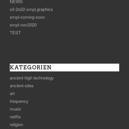
NEWS
o3-2o22-smpl.graphics
smpl-coming-soon
smpl-nov2020
TEST
KATEGORIEN
ancient high technology
ancient-sites
art
frequency
music
netflix
religion